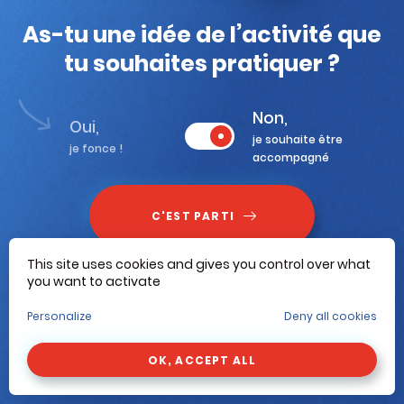
As-tu une idée de l’activité que
tu souhaites pratiquer ?
Non,
Oui,
je souhaite être
je fonce !
accompagné
C'EST PARTI
This site uses cookies and gives you control over what
you want to activate
Personalize
Deny all cookies
OK, ACCEPT ALL
CONTRASTE
INFOS
A
Désactiver les contrastes élevés
A
Activer les contrastes élevés